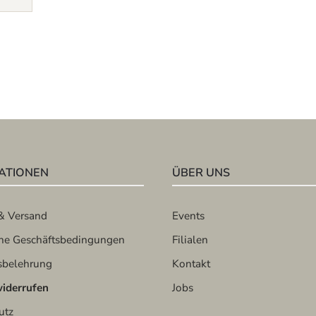
ATIONEN
ÜBER UNS
& Versand
Events
ne Geschäftsbedingungen
Filialen
sbelehrung
Kontakt
widerrufen
Jobs
utz