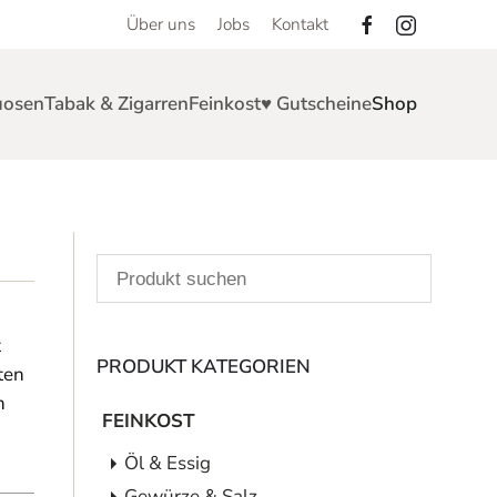
Über uns
Jobs
Kontakt
uosen
Tabak & Zigarren
Feinkost
♥ Gutscheine
Shop
t
PRODUKT KATEGORIEN
ten
n
FEINKOST
Öl & Essig
Gewürze & Salz