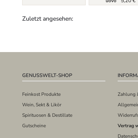
5,20 €
uovo
Zuletzt angesehen:
GENUSSWELT-SHOP
INFORM
Feinkost Produkte
Zahlung 
Wein, Sekt & Likör
Allgemei
Spirituosen & Destillate
Widerruf
Gutscheine
Vertrag 
Datensch