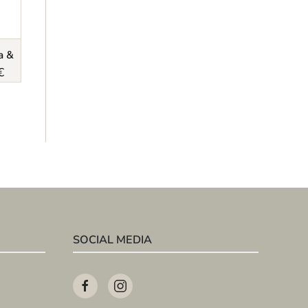
a &
€
SOCIAL MEDIA