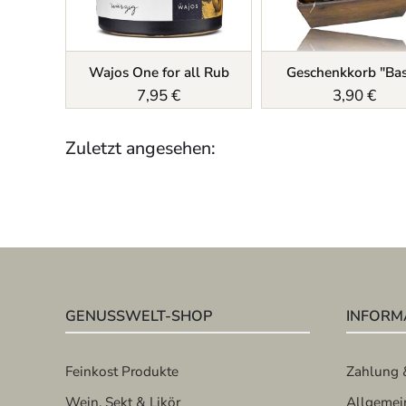
Wajos One for all Rub
Geschenkkorb "Bas
7,95 €
3,90 €
Zuletzt angesehen:
GENUSSWELT-SHOP
INFORM
Feinkost Produkte
Zahlung 
Wein, Sekt & Likör
Allgemei