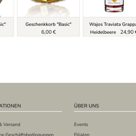
ic"
Geschenkkorb "Basic"
Wajos Traviata Grapp
6,00 €
24,90 
Heidelbeere
ATIONEN
ÜBER UNS
& Versand
Events
ne Geschäftsbedingungen
Filialen