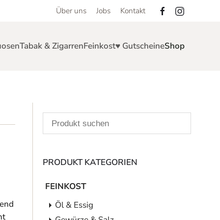
Über uns
Jobs
Kontakt
uosen
Tabak & Zigarren
Feinkost
♥ Gutscheine
Shop
PRODUKT KATEGORIEN
FEINKOST
gend
Öl & Essig
ht
Gewürze & Salz