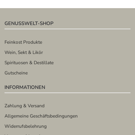
GENUSSWELT-SHOP
Feinkost Produkte
Wein, Sekt & Likör
Spirituosen & Destillate
Gutscheine
INFORMATIONEN
Zahlung & Versand
Allgemeine Geschäftsbedingungen
Widerrufsbelehrung