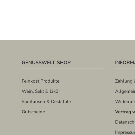
GENUSSWELT-SHOP
INFORM
Feinkost Produkte
Zahlung 
Wein, Sekt & Likör
Allgemei
Spirituosen & Destillate
Widerruf
Gutscheine
Vertrag 
Datensch
Impress