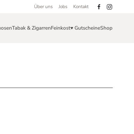
Über uns
Jobs
Kontakt
uosen
Tabak & Zigarren
Feinkost
♥ Gutscheine
Shop