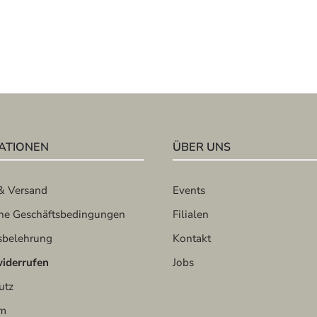
ATIONEN
ÜBER UNS
& Versand
Events
ne Geschäftsbedingungen
Filialen
sbelehrung
Kontakt
widerrufen
Jobs
utz
um