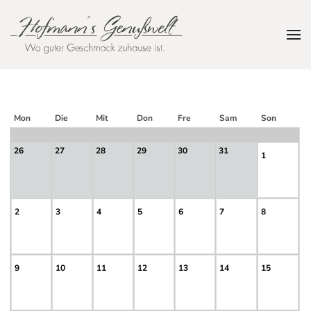
Zum Hauptinhalt springen
Mon
Die
Mit
Don
Fre
Sam
Son
26
27
28
29
30
31
1
2
3
4
5
6
7
8
9
10
11
12
13
14
15