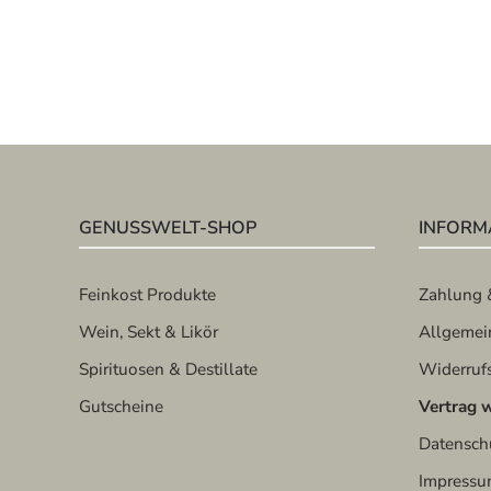
GENUSSWELT-SHOP
INFORM
Feinkost Produkte
Zahlung 
Wein, Sekt & Likör
Allgemei
Spirituosen & Destillate
Widerruf
Gutscheine
Vertrag 
Datensch
Impress