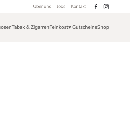
Über uns
Jobs
Kontakt
uosen
Tabak & Zigarren
Feinkost
♥ Gutscheine
Shop