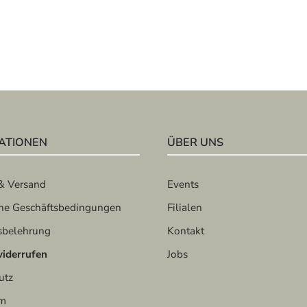
ATIONEN
ÜBER UNS
& Versand
Events
ne Geschäftsbedingungen
Filialen
sbelehrung
Kontakt
widerrufen
Jobs
utz
um